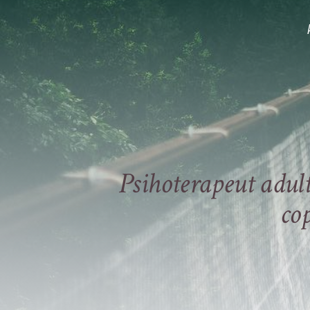
Psihoterapeut adult
co