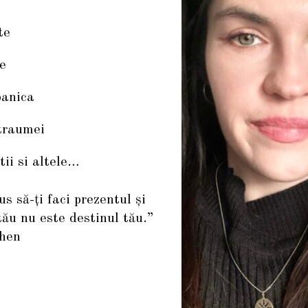
te
e
panica
traumei
tii si altele…
us să-ţi faci prezentul şi
 tău nu este destinul tău.”
hen