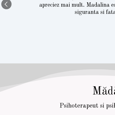
apreciez mai mult. Madalina es
siguranta si fat
Mădă
Psihoterapeut si psi