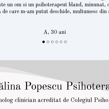
te un om si un psihoterapeut bland, minunat, 
a de care m-am putut deschide, multumesc din s
A, 30 ani
lina Popescu Psihoter
holog clinician acreditat de Colegiul Psih