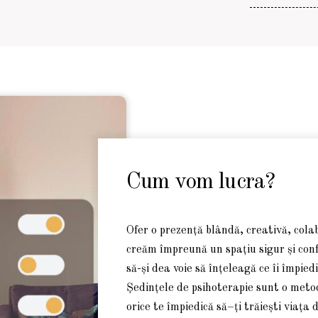
Cum vom lucra?
Ofer o prezență blândă, creativă, colabo
creăm împreună un spațiu sigur și conf
să-și dea voie să înțeleagă ce îi împied
Ședințele de psihoterapie sunt o metod
orice te împiedică
să
–
ți
trăiești viața d