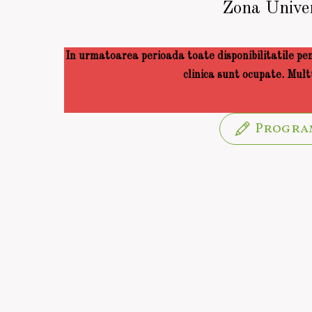
Zona Univer
In urmatoarea perioada toate disponibilitatile pe
clinica sunt ocupate. Mul
Progra