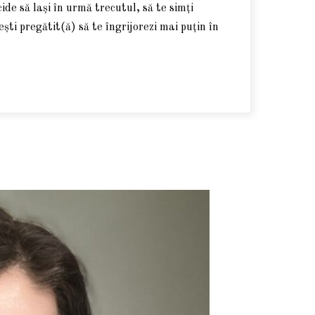
ide să lași în urmă trecutul, să te simți
ști pregătit(ă) să te îngrijorezi mai puțin în