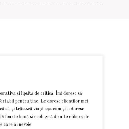
rativă și lipsită de critică. Îmi doresc să
ortabil pentru tine. Le doresc clienților mei
ică să-și trăiască viață așa cum și-o doresc.
ă foarte bună si ecologică de a te elibera de
e care ai nevoie.