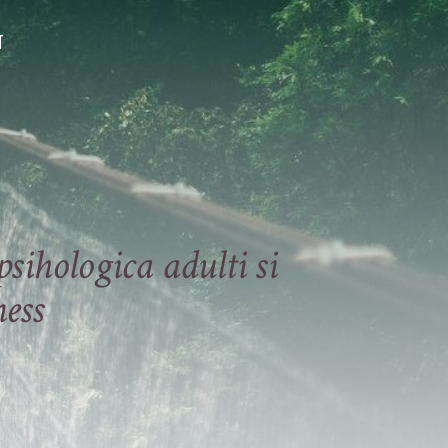
T
sihologica adulti si
ess