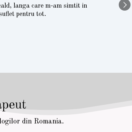
cald, langa care m-am simtit in
uflet pentru tot.
apeut
ologilor din Romania.