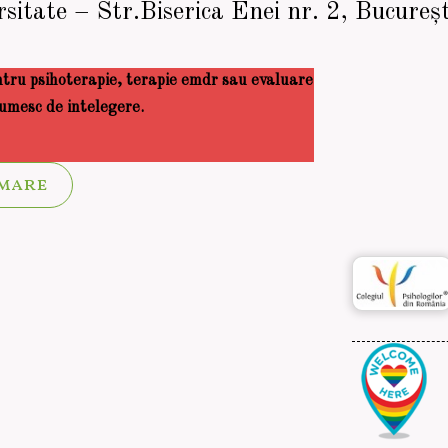
sitate – Str.Biserica Enei nr. 2, Bucureșt
ntru psihoterapie, terapie emdr sau evaluare
tumesc de intelegere.
mare