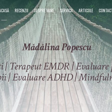
ACASĂ
RECENZII
DESPRE MINE
SERVICII
ARTICOLE
CONTAC
Mădălina Popescu
i | Terapeut EMDR | Evaluare p
pii | Evaluare ADHD | Mindfuln