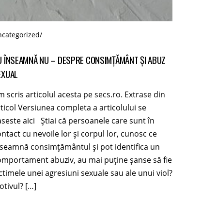
categorized
/
U ÎNSEAMNĂ NU – DESPRE CONSIMȚĂMÂNT ȘI ABUZ
EXUAL
 scris articolul acesta pe secs.ro. Extrase din
ticol Versiunea completa a articolului se
seste aici Știai că persoanele care sunt în
ntact cu nevoile lor și corpul lor, cunosc ce
nseamnă consimțământul și pot identifica un
omportament abuziv, au mai puține șanse să fie
ctimele unei agresiuni sexuale sau ale unui viol?
tivul? […]