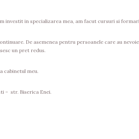
m investit in specializarea mea, am facut cursuri si formari 
continuare. De asemenea pentru persoanele care au nevoie d
osesc un pret redus.
la cabinetul meu.
i – str. Biserica Enei.