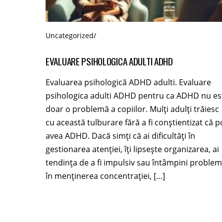
Uncategorized
/
EVALUARE PSIHOLOGICA ADULTI ADHD
Evaluarea psihologică ADHD adulti. Evaluare
psihologica adulti ADHD pentru ca ADHD nu es
doar o problemă a copiilor. Mulți adulți trăiesc
cu această tulburare fără a fi conștientizat că p
avea ADHD. Dacă simți că ai dificultăți în
gestionarea atenției, îți lipsește organizarea, ai
tendința de a fi impulsiv sau întâmpini proble
în menținerea concentrației, […]