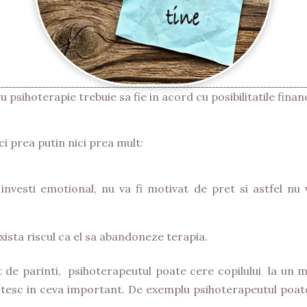
 psihoterapie trebuie sa fie in acord cu posibilitatile financ
ci prea putin nici prea mult:
nvesti emotional, nu va fi motivat de pret si astfel nu
ista riscul ca el sa abandoneze terapia.
nt de parinti, psihoterapeutul poate cere copilului la un 
estesc in ceva important. De exemplu psihoterapeutul poate