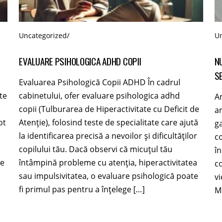
Uncategorized
/
Un
EVALUARE PSIHOLOGICA ADHD COPII
N
S
Evaluarea Psihologică Copii ADHD În cadrul
te
cabinetului, ofer evaluare psihologica adhd
Am
copii (Tulburarea de Hiperactivitate cu Deficit de
ar
ot
Atenție), folosind teste de specialitate care ajută
ga
la identificarea precisă a nevoilor și dificultăților
co
copilului tău. Dacă observi că micuțul tău
î
me
întâmpină probleme cu atenția, hiperactivitatea
c
sau impulsivitatea, o evaluare psihologică poate
vi
fi primul pas pentru a înțelege […]
Mo